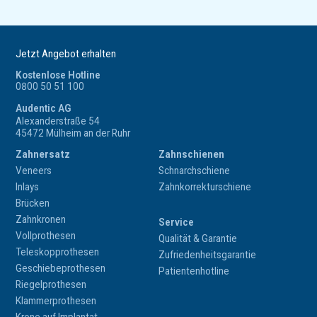
Jetzt Angebot erhalten
Kostenlose Hotline
0800 50 51 100
Audentic AG
Alexanderstraße 54
45472 Mülheim an der Ruhr
Zahnersatz
Zahnschienen
Veneers
Schnarchschiene
Inlays
Zahnkorrekturschiene
Brücken
Zahnkronen
Service
Vollprothesen
Qualität & Garantie
Teleskopprothesen
Zufriedenheitsgarantie
Geschiebeprothesen
Patientenhotline
Riegelprothesen
Klammerprothesen
Krone auf Implantat