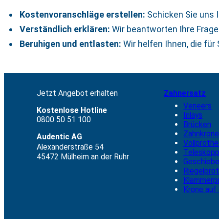
Kostenvoranschläge erstellen:
Schicken Sie uns I
Verständlich erklären:
Wir beantworten Ihre Fragen
Beruhigen und entlasten:
Wir helfen Ihnen, die für
Jetzt Angebot erhalten
Zahnersatz
Veneers
Kostenlose Hotline
Inlays
0800 50 51 100
Brücken
Zahnkron
Audentic AG
Vollproth
Alexanderstraße 54
Teleskopp
45472 Mülheim an der Ruhr
Geschieb
Riegelpro
Klammerp
Krone auf