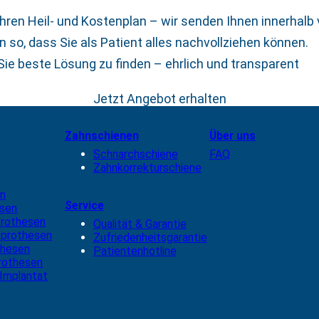
hren Heil- und Kostenplan – wir senden Ihnen innerhalb
 so, dass Sie als Patient alles nachvollziehen können.
 Sie beste Lösung zu finden – ehrlich und transparent
Jetzt Angebot erhalten
Zahnschienen
Über uns
Schnarchschiene
FAQ
Zahnkorrekturschiene
en
Service
esen
rothesen
Qualität & Garantie
eprothesen
Zufriedenheitsgarantie
thesen
Patientenhotline
rothesen
 Implantat