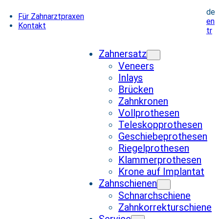
de
Für Zahnarztpraxen
en
Kontakt
tr
Zahnersatz
Veneers
Inlays
Brücken
Zahnkronen
Vollprothesen
Teleskopprothesen
Geschiebeprothesen
Riegelprothesen
Klammerprothesen
Krone auf Implantat
Zahnschienen
Schnarchschiene
Zahnkorrekturschiene